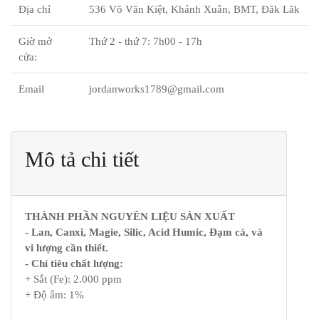
Địa chỉ
536 Võ Văn Kiệt, Khánh Xuân, BMT, Đăk Lăk
Giờ mở
Thứ 2 - thứ 7: 7h00 - 17h
cửa:
Email
jordanworks1789@gmail.com
Mô tả chi tiết
THÀNH PHẦN NGUYÊN LIỆU SẢN XUẤT
- Lan, Canxi, Magie, Silic, Acid Humic, Đạm cá, và
vi lượng cần thiết.
- Chỉ tiêu chất lượng:
+ Sắt (Fe): 2.000 ppm
+ Độ ẩm: 1%