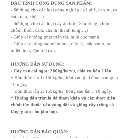
ĐẶC TÍNH CÔNG DỤNG SẢN PHẨM:
- Sử dụng cho các loại công nghiệp ( cà phê, cao su, ca
cao, tiêu, chè,…)
- Sử dụng cho các loại cây ăn trái ( Sầu riêng, chôm
chôm, bưởi, cam, chanh, thanh long,…)
- Giúp cây trồng phát triển tốt, ra rễ cực mạnh.
- Giúp cây trồng tạo mầm hoa, dày lá, mập cành, ra
nhiều hoa, đậu trái cao.
HƯỚNG DẪN SỬ DỤNG:
- Cây rau cải ngọt: 300kg/ha/vụ, chia ra bón 2 lần
+ Bón thúc lần 1: 150kg/ha, bón vào giai đoạn sau gieo
10 ngày,
+ Bón thúc lần 2: 150kg/ha, bóng sau lần 1 10 ngày.
* Hướng dẫn trên là để tham khảo và cần được điều
chỉnh tùy thuộc vào vùng đất và giống cây trồng có
tăng giảm cho phù hợp.
HƯỚNG DẪN BẢO QUẢN: