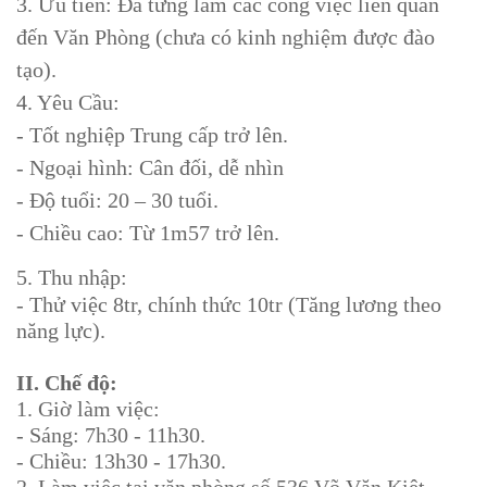
3. Ưu tiên: Đã từng làm các công việc liên quan
đến Văn Phòng (chưa có kinh nghiệm được đào
tạo).
4. Yêu Cầu:
- Tốt nghiệp Trung cấp trở lên.
- Ngoại hình: Cân đối, dễ nhìn
-
Độ tuổi: 20 – 30 tuổi.
- Chiều cao: Từ 1m57 trở lên.
5. Thu nhập:
- Thử việc 8tr, chính thức 10tr (Tăng lương theo
năng lực).
II. Chế độ:
1. Giờ làm việc:
- Sáng: 7h30 - 11h30.
- Chiều: 13h30 - 17h30.
2. Làm việc tại văn phòng số 536 Võ Văn Kiệt,